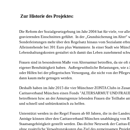
Zur Historie des Projektes:
Die Reform der Sozialgesetzgebung im Jahr 2004 hat für viele, vor alle
gravierenden Einschnitten geführt. In der „Grundsicherung im Alter“ w
Sonderleistungen mehr über den Regelsatz hinaus vom Sozialamt erbrac
Alleinstehende bei 391 Euro plus Warmmiete. In einer Stadt wie Mün
Lebenshaltungskosten gestaltet sich damit das Leben zunehmend schwi
Frauen sind in besonderem Maße von Altersarmut betroffen, da sie oft
eigener Berufstätigkeit haben. Außergewöhnliche Belastungen, wie z
oder Hilfen bei der pflegerischen Versorgung, die nicht von der Pfleg
dann kaum mehr getragen werden.
Deshalb haben im Jahr 2015 die vier Münchner ZONTA Clubs in Zusa
Caritasverband München einen Fonds "ALTERSARMUT UND FRAUEN"
betroffenen bzw. an der Armutsgrenze lebenden Frauen die Teilhabe a
und schnell und unbürokratisch zu helfen.
Unterstützt werden in der Regel Frauen ab 60 Jahren, die in der Land
Anträge können über den Caritasverband München unabhängig von Re
Staatsangehörigkeit gestellt werden. Das dichte Netzwerk der Caritas-
ohne zusätzliche Verwaltungskosten das Ziel des gemeinsamen Projekt