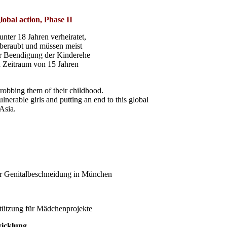
lobal action, Phase II
nter 18 Jahren verheiratet,
 beraubt und müssen meist
r Beendigung der Kinderehe
n Zeitraum von 15 Jahren
 robbing them of their childhood.
lnerable girls and putting an end to this global
 Asia.
er Genitalbeschneidung in München
stützung für Mädchenprojekte
wicklung