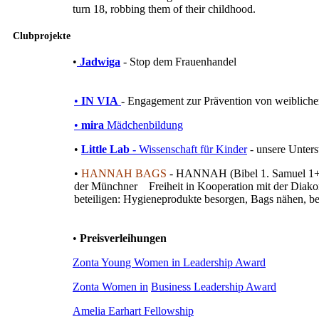
turn 18, robbing them of their childhood.
Clubprojekte
•
Jadwiga
- Stop dem Frauenhandel
•
IN VIA
- Engagement zur Prävention von weiblich
•
mira
Mädchenbildung
•
Little Lab -
Wissenschaft für Kinder
- unsere Unter
•
HANNAH BAGS
-
HANNAH (Bibel 1. Samuel 1+2) i
der Münchner Freiheit in Kooperation mit der Diako
beteiligen: Hygieneprodukte besorgen, Bags nähen, bef
•
Preisverleihungen
Zonta Young Women in Leadership Award
Zonta Women in
Business Leadership Award
Amelia Earhart Fellowship