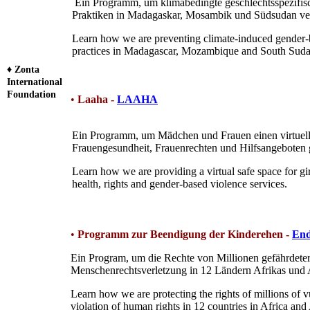
Ein Programm, um
klimabedingte geschlechtsspezifi
Praktiken in Madagaskar, Mosambik und Südsudan ve
Learn how we are preventing climate-induced gender-
practices in Madagascar, Mozambique and South Suda
♦
Zonta
International
Foundation
•
Laaha -
LAAHA
Ein Programm, um Mädchen und Frauen einen virtuell
Frauengesundheit, Frauenrechten und Hilfsangeboten g
Learn how we are providing a virtual safe space for 
health, rights and gender-based violence services.
•
Programm zur Beendigung der Kinderehen -
End
Ein Program, um die Rechte von Millionen gefährdete
Menschenrechtsverletzung in 12 Ländern Afrikas und A
Learn how we are protecting the rights of millions of vu
violation of human rights in 12 countries in Africa and