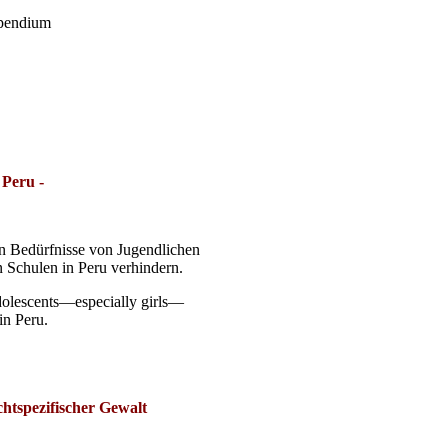
pendium
 Peru -
en Bedürfnisse von Jugendlichen
 Schulen in Peru verhindern.
dolescents—especially girls—
in Peru.
htspezifischer Gewalt