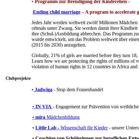
•
Programm zur Beendigung der Kinderehen -
Ending child marriage
– A program to accelerate g
Jedes Jahr werden weltweit zwölf Millionen Mädchen u
oftmals unter Zwang. Sie werden damit ihrer Kindheit
ihre (Schul-)Ausbildung abbrechen. Das Programm zu
wurde entwickelt, um das Problem weltweit über eine
(2015 bis 2030) anzugehen.
Globally, 21% of girls are married before they turn 18,
Learn how we are protecting the rights of millions of vu
violation of human rights in 12 countries in Africa and
Clubprojekte
•
Jadwiga
- Stop dem Frauenhandel
•
IN VIA
- Engagement zur Prävention von weiblich
•
mira
Mädchenbildung
•
Little Lab -
Wissenschaft für Kinder
- unsere Unter
•
Coaching von Schülerinnen zur beruflichen Ent