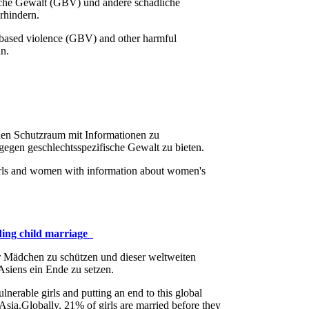
sche Gewalt (GBV) und andere schädliche
rhindern.
based violence (GBV) and other harmful
n.
en Schutzraum mit Informationen zu
egen geschlechtsspezifische Gewalt zu bieten.
girls and women with information about women's
ing child marriage
r Mädchen zu schützen und dieser weltweiten
siens ein Ende zu setzen.
lnerable girls and putting an end to this global
 Asia.Globally, 21% of girls are married before they