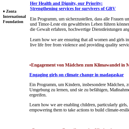
Her Health and Dignity, our Priority:
Strengthening services for survivers of GBV
♦
Zonta
International
Ein Programm, um sicherzustellen, dass alle Frauen
Foundation
und Timor-Leste ein gewaltfreies Leben führen könne
die Gewalt erfahren, hochwertige Dienstleistungen a
Learn how we are ensuring that all women and girls 
live life free from violence and providing quality serv
•Engagement von Mädchen zum Klimawandel
in 
Engaging girls on climate change in madagaskar
Ein Programm, um
Kindern, insbesondere Mädchen, zu 
Umgebung zu lernen, und sie zu befähigen, Maßnahme
ergreifen.
Learn how we are enabling children, particularly girls,
empowering them to take actions to build climate-resil