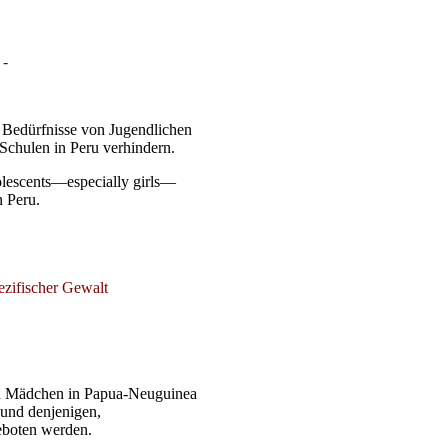
 -
n Bedürfnisse von Jugendlichen
Schulen in Peru verhindern.
olescents—especially girls—
n Peru.
ezifischer Gewalt
und Mädchen in Papua-Neuguinea
 und denjenigen,
eboten werden.